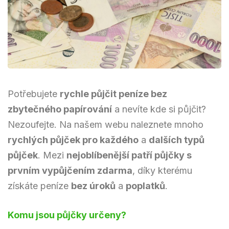
Potřebujete
rychle půjčit peníze bez
zbytečného papírování
a nevíte kde si půjčit?
Nezoufejte. Na našem webu naleznete mnoho
rychlých půjček pro každého
a
dalších typů
půjček
. Mezi
nejoblíbenější patří půjčky s
prvním vypůjčením zdarma
, díky kterému
získáte peníze
bez úroků
a
poplatků
.
Komu jsou půjčky určeny?