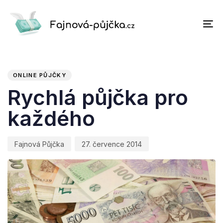
To
na
PUBLISHED
Author
Published
IN:
on:
ONLINE PŮJČKY
Rychlá půjčka pro
každého
Fajnová Půjčka
27. července 2014