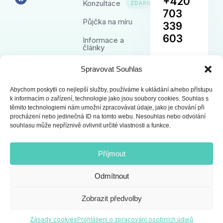
+420
Konzultace
ZDARMA
703
Půjčka na míru
339
603
Informace a
články
Kontakt
Spravovat Souhlas
E-
MAILOVÁ
ADRESA
Abychom poskytli co nejlepší služby, používáme k ukládání a/nebo přístupu
poradna@fa
k informacím o zařízení, technologie jako jsou soubory cookies. Souhlas s
pujcka.cz
těmito technologiemi nám umožní zpracovávat údaje, jako je chování při
procházení nebo jedinečná ID na tomto webu. Nesouhlas nebo odvolání
souhlasu může nepříznivě ovlivnit určité vlastnosti a funkce.
Příjmout
Odmítnout
© 2013-2026 Všechna práva vyhrazena.
Zpracování osobních údajů
Fajnová-půjčka.cz
Zobrazit předvolby
Zásady cookies
Zásady cookies
Prohlášení o zpracování osobních údajů